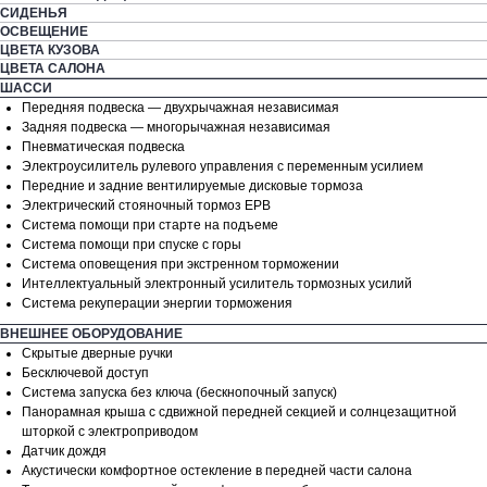
СИДЕНЬЯ
ОСВЕЩЕНИЕ
ЦВЕТА КУЗОВА
ЦВЕТА САЛОНА
ШАССИ
Передняя подвеска — двухрычажная независимая
Задняя подвеска — многорычажная независимая
Пневматическая подвеска
Электроусилитель рулевого управления с переменным усилием
Передние и задние вентилируемые дисковые тормоза
Электрический стояночный тормоз EPB
Система помощи при старте на подъеме
Система помощи при спуске с горы
Система оповещения при экстренном торможении
Интеллектуальный электронный усилитель тормозных усилий
Система рекуперации энергии торможения
ВНЕШНЕЕ ОБОРУДОВАНИЕ
Скрытые дверные ручки
Бесключевой доступ
Система запуска без ключа (бескнопочный запуск)
Панорамная крыша с сдвижной передней секцией и солнцезащитной
шторкой с электроприводом
Датчик дождя
Акустически комфортное остекление в передней части салона