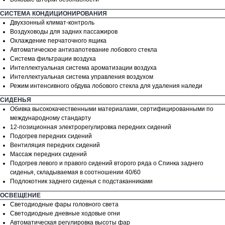
СИСТЕМА КОНДИЦИОНИРОВАНИЯ
Двухзонный климат-контроль
Воздуховоды для задних пассажиров
Охлаждение перчаточного ящика
Автоматическое антизапотевание лобового стекла
Система фильтрации воздуха
Интеллектуальная система ароматизации воздуха
Интеллектуальная система управления воздухом
Режим интенсивного обдува лобового стекла для удаления наледи
СИДЕНЬЯ
Обивка высококачественными материалами, сертифицированными по
международному стандарту
12-позиционная электрорегулировка передних сидений
Подогрев передних сидений
Вентиляция передних сидений
Массаж передних сидений
Подогрев левого и правого сидений второго ряда o Спинка заднего
сиденья, складываемая в соотношении 40/60
РАССЧИТАЙТЕ
Подлокотник заднего сиденья с подстаканниками
КРЕДИТ:
ОСВЕЩЕНИЕ
Светодиодные фары головного света
Выгода до
1 450 000 ₽
Светодиодные дневные ходовые огни
при покупке VOYAH в кредит.
Автоматическая регулировка высоты фар