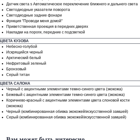
Датчик света s Автоматическое переключение ближнего и дальнего света
Кредит от
0.01%
Светодиодные указатели поворота
Светодиодные задние фонари
Выберите модель
Функция "Проводи меня домой"
Приветственная проекция в передних дверях
Накладки на пороги, передние с подсветкой
ЦВЕТА КУЗОВА
Первоначальный взнос
Небесно-голубой
Искрящийся черный
0
Арктический белый
Нефритовый зеленый
Бронзовый
0₽
9000000₽
Серый титан
Срок кредита
ЦВЕТА САЛОНА
Черный с акцентными элементами темно-синего цвета (экокожа)
36
Бежевый с акцентными элементами темно-синего цвета (экокожа)
Коричнево-красный с акцентными элементами цвета слоновой кости
(экокожа)
12
60
Черный (комбинированная обивка экокожей/искусственной замшей)
Серый (комбинированная обивка экокожей/искусственной замшей)
Ваш телефон
+7
Вам может быть интересно