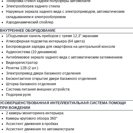
Тонировка стекол задней полусферы автомобиля
Электрообогрев заднего стекла
Наружные зеркала заднего вида с электроприводом, автоматическим
складыванием и электрообогревом
Аэродинамический спойлер
ВНУТРЕННЕЕ ОБОРУДОВАНИЕ
1Подъемная панель приборов с тремя 12,3” экранами
Атмосферная подсветка интерьера (64 цвета)
Беспроводная зарядка для смартфона на центральной консоли
Аудиосистема (10 динамиков)
Антибликовое зеркало заднего вида с автоматическим затемнением
Видеорегистратор
Розетка 12В (2 шт.)
Электропривод двери багажного отделения
Бесконтактное открытие двери багажного отделения
Шторка багажного отделения
Система питания внешних устройств
Подогрев руля
УСОВЕРШЕНСТВОВАННАЯ ИНТЕЛЛЕКТУАЛЬНАЯ СИСТЕМА ПОМОЩИ
ПРИ ВОЖДЕНИИ
2 камеры мониторинга интерьера
Камеры кругового обзора 360°
Ассистент движения в пробках
Ассистент движения по автомагистрали