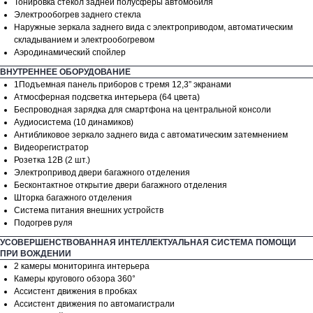
Тонировка стекол задней полусферы автомобиля
Электрообогрев заднего стекла
Наружные зеркала заднего вида с электроприводом, автоматическим
складыванием и электрообогревом
Аэродинамический спойлер
ВНУТРЕННЕЕ ОБОРУДОВАНИЕ
1Подъемная панель приборов с тремя 12,3” экранами
Атмосферная подсветка интерьера (64 цвета)
Беспроводная зарядка для смартфона на центральной консоли
Аудиосистема (10 динамиков)
Антибликовое зеркало заднего вида с автоматическим затемнением
Видеорегистратор
Розетка 12В (2 шт.)
Электропривод двери багажного отделения
Бесконтактное открытие двери багажного отделения
Шторка багажного отделения
Система питания внешних устройств
Подогрев руля
УСОВЕРШЕНСТВОВАННАЯ ИНТЕЛЛЕКТУАЛЬНАЯ СИСТЕМА ПОМОЩИ
ПРИ ВОЖДЕНИИ
2 камеры мониторинга интерьера
Камеры кругового обзора 360°
Ассистент движения в пробках
Ассистент движения по автомагистрали