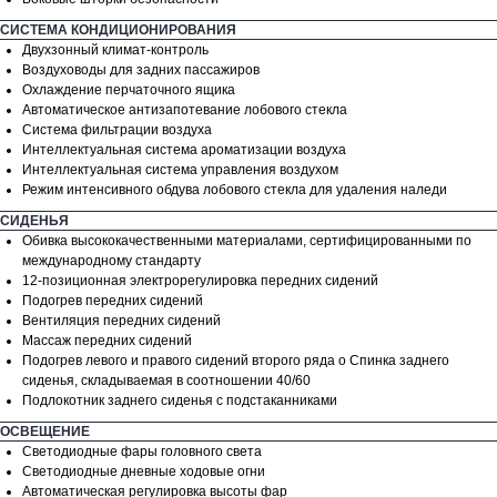
СИСТЕМА КОНДИЦИОНИРОВАНИЯ
Двухзонный климат-контроль
Воздуховоды для задних пассажиров
Охлаждение перчаточного ящика
Автоматическое антизапотевание лобового стекла
Система фильтрации воздуха
Интеллектуальная система ароматизации воздуха
Интеллектуальная система управления воздухом
Режим интенсивного обдува лобового стекла для удаления наледи
СИДЕНЬЯ
Обивка высококачественными материалами, сертифицированными по
международному стандарту
12-позиционная электрорегулировка передних сидений
Подогрев передних сидений
Вентиляция передних сидений
Массаж передних сидений
Подогрев левого и правого сидений второго ряда o Спинка заднего
сиденья, складываемая в соотношении 40/60
РАССЧИТАЙТЕ
Подлокотник заднего сиденья с подстаканниками
КРЕДИТ:
ОСВЕЩЕНИЕ
Светодиодные фары головного света
Выгода до
2 100 000 ₽
Светодиодные дневные ходовые огни
при покупке VOYAH в кредит.
Автоматическая регулировка высоты фар