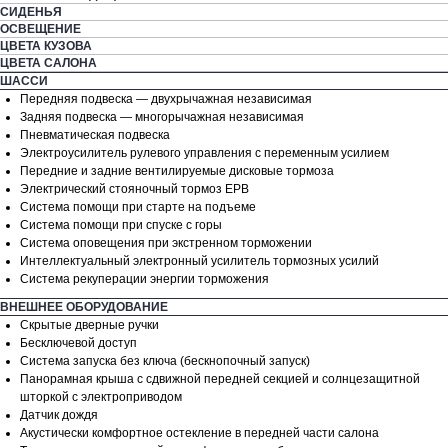
СИДЕНЬЯ
ОСВЕЩЕНИЕ
ЦВЕТА КУЗОВА
ЦВЕТА САЛОНА
ШАССИ
Передняя подвеска — двухрычажная независимая
Задняя подвеска — многорычажная независимая
Пневматическая подвеска
Электроусилитель рулевого управления с переменным усилием
Передние и задние вентилируемые дисковые тормоза
Электрический стояночный тормоз EPB
Система помощи при старте на подъеме
Система помощи при спуске с горы
Система оповещения при экстренном торможении
Интеллектуальный электронный усилитель тормозных усилий
Система рекуперации энергии торможения
ВНЕШНЕЕ ОБОРУДОВАНИЕ
Скрытые дверные ручки
Бесключевой доступ
Система запуска без ключа (бескнопочный запуск)
Панорамная крыша с сдвижной передней секцией и солнцезащитной
шторкой с электроприводом
Датчик дождя
Акустически комфортное остекление в передней части салона