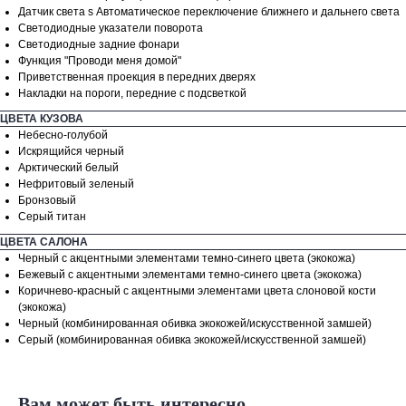
Датчик света s Автоматическое переключение ближнего и дальнего света
Кредит от
0.01%
Светодиодные указатели поворота
Светодиодные задние фонари
Выберите модель
Функция "Проводи меня домой"
Приветственная проекция в передних дверях
Накладки на пороги, передние с подсветкой
ЦВЕТА КУЗОВА
Первоначальный взнос
Небесно-голубой
Искрящийся черный
0
Арктический белый
Нефритовый зеленый
Бронзовый
0₽
9000000₽
Серый титан
Срок кредита
ЦВЕТА САЛОНА
Черный с акцентными элементами темно-синего цвета (экокожа)
36
Бежевый с акцентными элементами темно-синего цвета (экокожа)
Коричнево-красный с акцентными элементами цвета слоновой кости
(экокожа)
12
60
Черный (комбинированная обивка экокожей/искусственной замшей)
Серый (комбинированная обивка экокожей/искусственной замшей)
Ваш телефон
+7
Вам может быть интересно